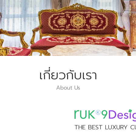
เกี่ยวกับเรา
About Us
THE BEST LUXURY C