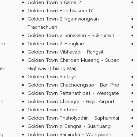
Golden Town 3 Rama 2
Golden Town Petchkasem 81
Golden Town 2 Ngamwongwan -
Prachachuen
Golden Town 2 Srinakarin - Sukhumvit
aen
Golden Town 2 Bangkae
Golden Town Vibhavadi - Rangsit
Golden Town Charoen Mueang - Super
aen
Highway (Chiang Mai)
Golden Town Pattaya
Golden Town Chachoengsao - Ban Pho
Golden Town Rattanathibet - Westgate
en
Golden Town Chiangrai - BigC Airport
Golden Town Sathorn
Golden Town Phaholyothin - Saphanmai
Golden Town ๓ Bangna - Suanluang
ng
Golden Town Ramindra - Wongwaen