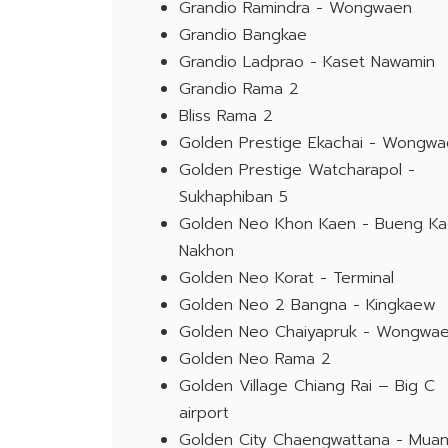
Grandio Ramindra - Wongwaen
Grandio Bangkae
Grandio Ladprao - Kaset Nawamin
Grandio Rama 2
Bliss Rama 2
Golden Prestige Ekachai - Wongw
Golden Prestige Watcharapol -
Sukhaphiban 5
Golden Neo Khon Kaen - Bueng K
Nakhon
Golden Neo Korat - Terminal
Golden Neo 2 Bangna - Kingkaew
Golden Neo Chaiyapruk - Wongwa
Golden Neo Rama 2
Golden Village Chiang Rai – Big C
airport
Golden City Chaengwattana - Mua