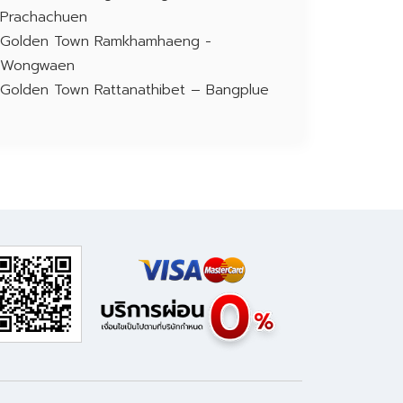
Prachachuen
Golden Town Ramkhamhaeng -
Wongwaen
Golden Town Rattanathibet – Bangplue