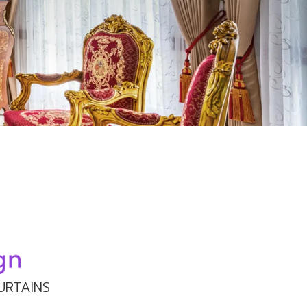
URTAINS