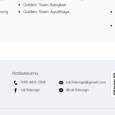
Golden Town Bangkae
wong
Golden Town Ayutthaya
ติดต่อสอบถาม
099-469-2168
ruk9design@gmail.com
ruk9design
@ruk9design